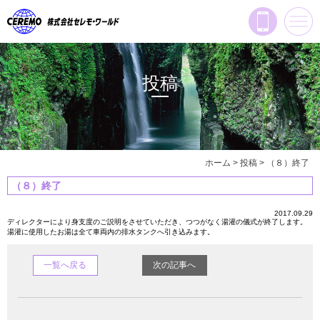
投稿
ホーム
>
投稿
>
（８）終了
（８）終了
2017.09.29
ディレクターにより身支度のご説明をさせていただき、つつがなく湯灌の儀式が終了します。
湯灌に使用したお湯は全て車両内の排水タンクへ引き込みます。
一覧へ戻る
次の記事へ