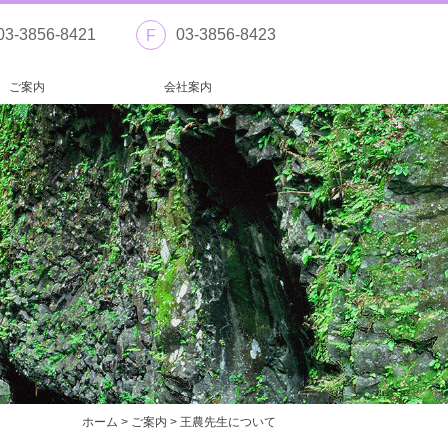
03-3856-8421
03-3856-8423
F
ご案内
会社案内
ホーム
>
ご案内
>
王農先生について