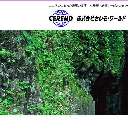
こころのこもった最高の湯灌 ～ 湯灌・納棺サービスのセレ