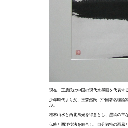
現在、王農氏は中国の現代水墨画を代表す
少年時代より父、王森然氏（中国著名理論
ぶ。
桂林山水と西北風光を得意とし、墨絵の主
伝統と西洋技法を結合し、自分独特の画風