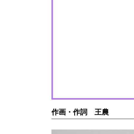
作画・作詞 王農