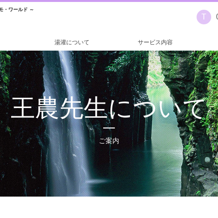
モ・ワールド ～
T
湯灌について
サービス内容
王農先生について
ご案内