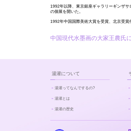
1992年以降、東京銀座ギャラリーギンザ
の個展を開いた。
1992年中国国際美術大賞を受賞、北京受
中国現代水墨画の大家王農氏
湯灌について
湯灌ってなんでするの?
湯灌とは
湯灌の歴史