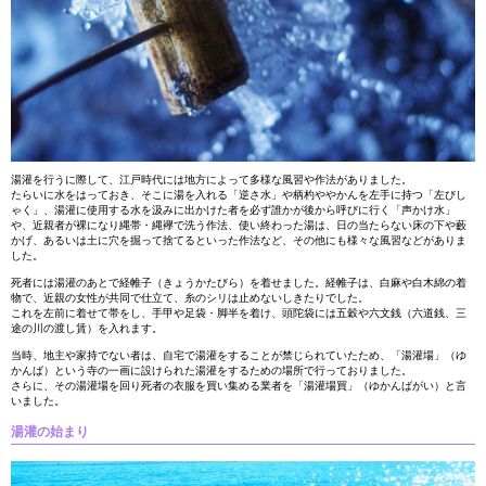
湯灌を行うに際して、江戸時代には地方によって多様な風習や作法がありました。
たらいに水をはっておき、そこに湯を入れる「逆さ水」や柄杓ややかんを左手に持つ「左びし
ゃく」、湯灌に使用する水を汲みに出かけた者を必ず誰かが後から呼びに行く「声かけ水」
や、近親者が裸になり縄帯・縄襷で洗う作法、使い終わった湯は、日の当たらない床の下や藪
かげ、あるいは土に穴を掘って捨てるといった作法など、その他にも様々な風習などがありま
した。
死者には湯灌のあとで経帷子（きょうかたびら）を着せました。経帷子は、白麻や白木綿の着
物で、近親の女性が共同で仕立て、糸のシリは止めないしきたりでした。
これを左前に着せて帯をし、手甲や足袋・脚半を着け、頭陀袋には五穀や六文銭（六道銭、三
途の川の渡し賃）を入れます。
当時、地主や家持でない者は、自宅で湯灌をすることが禁じられていたため、「湯灌場」（ゆ
かんば）という寺の一画に設けられた湯灌をするための場所で行っておりました。
さらに、その湯灌場を回り死者の衣服を買い集める業者を「湯灌場買」（ゆかんばがい）と言
いました。
湯灌の始まり