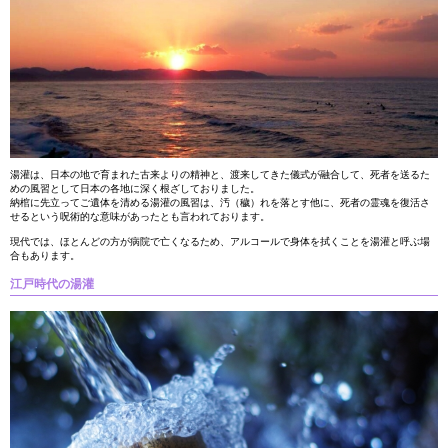
湯灌は、日本の地で育まれた古来よりの精神と、渡来してきた儀式が融合して、死者を送るた
めの風習として日本の各地に深く根ざしておりました。
納棺に先立ってご遺体を清める湯灌の風習は、汚（穢）れを落とす他に、死者の霊魂を復活さ
せるという呪術的な意味があったとも言われております。
現代では、ほとんどの方が病院で亡くなるため、アルコールで身体を拭くことを湯灌と呼ぶ場
合もあります。
江戸時代の湯灌