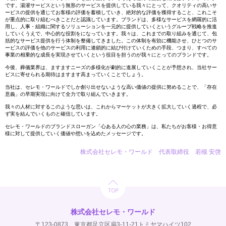
です。湯灌サービスという無形のサービスを提供している我々にとって、クオリティの高いサ
ービスの提供を通じてお客様の評価を蓄積していき、絶対的な評価を獲得すること、これこそ
が重点的に取り組むべきことだと認識しています。ブランドは、多様なサービスを網羅的に活
用し、人事・組織に関するソリューションを一元的に提供していくというグループ戦略を推進
していくうえで、中心的な役割をになっています。我々は、これまでの取り組みを通じて、包
括的なサービス提供を行う体制を整備してきました。この体制を有効に機能させ、ひとつのサ
ービスの評価を他のサービスの利用に連鎖的に結び付けていくための手段、つまり、すべての
事業の相乗的な成長を実現させていくという役目を担うのが我々にとってのブランドです。
今後、葬儀業界は、ますますニーズの多様化が劇的に進展していくことが予想され、当社サー
ビスに寄せられる期待はますます高まっていくことでしょう。
当社は、セレモ・ワールドでしか創り出せないような高い価値の提供に努めることで、「存在
意義」の早期実現に向けて全力で取り組んでいきます。
我々の人材に対するこのような思いは、これからマーケットが大きく拡大していく過程で、必
ず実を結んでいくものと確信しています。
セレモ・ワールドのブランドスローガン「心ある人の心の業務」は、私たちがお客様・お得意
様に対して提供していく価値や想いを込めたメッセージです。
株式会社セレモ・ワールド 代表取締役 若槻 安啓
株式会社セレモ・ワールド
〒123-0873 東京都足立区扇3-11-21トミヤマハイツ102