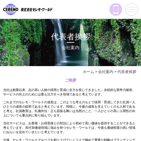
代表者挨拶
会社案内
ホーム
>
会社案内
>
代表者挨拶
ご挨拶
当社は創業以来、志の高い人材の採用と育成に全力を投じてきました。永続的な競争力確保、
サービスの向上のためには最も注力すべき領域であると考えています。
これまでのセレモ・ワールドの成長は、このような考えのもとで採用・育成してきた社員一人
ひとりの成長の総和であると考えています。同様に、今後の成長を支えていくのも人材である
と考え、社員教育は、礼儀作法・立ち居振る舞いは当然のこと、一人ひとりの高い人間性の向
上についても重点的に取り組んでいます。
当社サービスは、お客様・お得意様との対話により初めて高い価値を提供することができると
考えています。高付加価値領域に強みを持つセレモ・ワールドは、今後も価値程度の高い領域
にねらいを定めていきたいと考えています。
今後、セレモ・ワールドグループを創り上げていくうえで極めて重要な戦略はブランディング