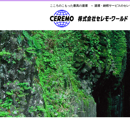
こころのこもった最高の湯灌 ～ 湯灌・納棺サービスのセレ