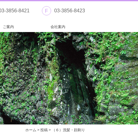
03-3856-8421
03-3856-8423
F
ご案内
会社案内
ホーム
>
投稿
>
（６）洗髪・顔剃り