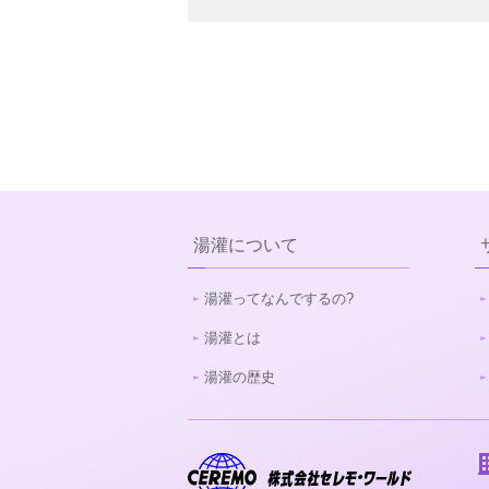
湯灌について
湯灌ってなんでするの?
湯灌とは
湯灌の歴史