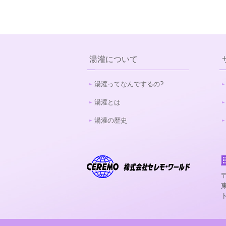
湯灌について
湯灌ってなんでするの?
湯灌とは
湯灌の歴史
〒