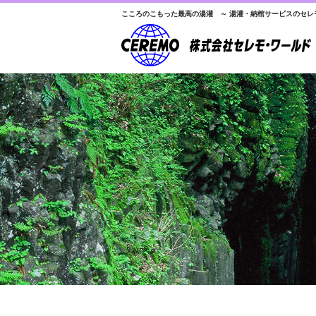
こころのこもった最高の湯灌 ～ 湯灌・納棺サービスのセレ