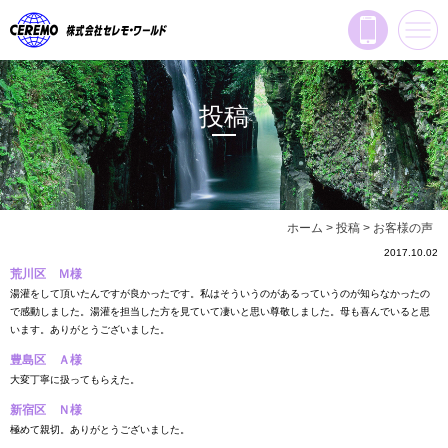
投稿
ホーム
>
投稿
>
お客様の声
2017.10.02
荒川区 Ｍ様
湯灌をして頂いたんですが良かったです。私はそういうのがあるっていうのが知らなかったの
で感動しました。湯灌を担当した方を見ていて凄いと思い尊敬しました。母も喜んでいると思
います。ありがとうございました。
豊島区 Ａ様
大変丁寧に扱ってもらえた。
新宿区 Ｎ様
極めて親切。ありがとうございました。