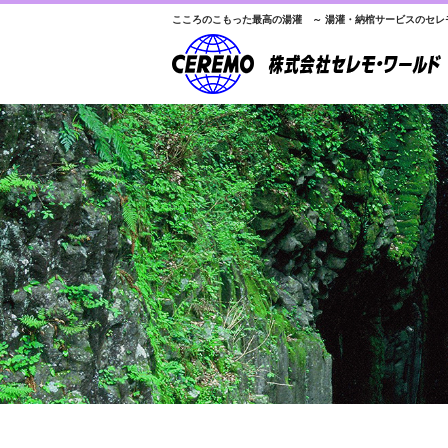
こころのこもった最高の湯灌 ～ 湯灌・納棺サービスのセレ