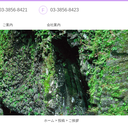
03-3856-8421
03-3856-8423
F
ご案内
会社案内
ホーム
>
投稿
>
ご挨拶