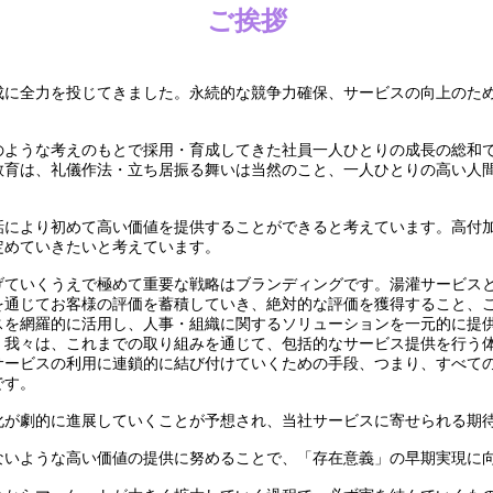
ご挨拶
成に全力を投じてきました。永続的な競争力確保、サービスの向上のた
のような考えのもとで採用・育成してきた社員一人ひとりの成長の総和
教育は、礼儀作法・立ち居振る舞いは当然のこと、一人ひとりの高い人
話により初めて高い価値を提供することができると考えています。高付
定めていきたいと考えています。
げていくうえで極めて重要な戦略はブランディングです。湯灌サービス
を通じてお客様の評価を蓄積していき、絶対的な評価を獲得すること、
スを網羅的に活用し、人事・組織に関するソリューションを一元的に提
。我々は、これまでの取り組みを通じて、包括的なサービス提供を行う
サービスの利用に連鎖的に結び付けていくための手段、つまり、すべて
です。
化が劇的に進展していくことが予想され、当社サービスに寄せられる期
ないような高い価値の提供に努めることで、「存在意義」の早期実現に